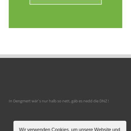
In Dengmert wär´s nur halb so nett, gäb es nedd die DNZ !
Wir verwenden Cookies, um unsere Website und